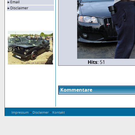
»
Email
»
Disclaimer
Zufalls-Bild
Hits
: 51
Kommentare
-
-
Impressum
Disclaimer
Kontakt