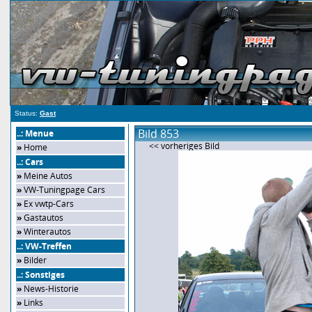
Status:
Gast
Bild 853
..: Menue
<< vorheriges Bild
»
Home
..: Cars
»
Meine Autos
»
VW-Tuningpage Cars
»
Ex vwtp-Cars
»
Gastautos
»
Winterautos
..: VW-Treffen
»
Bilder
..: Sonstiges
»
News-Historie
»
Links