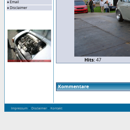
»
Email
»
Disclaimer
Zufalls-Bild
Hits
: 47
Kommentare
-
-
Impressum
Disclaimer
Kontakt