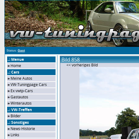
Status:
Gast
Bild 858
..: Menue
<< vorheriges Bild
»
Home
..: Cars
»
Meine Autos
»
VW-Tuningpage Cars
»
Ex vwtp-Cars
»
Gastautos
»
Winterautos
..: VW-Treffen
»
Bilder
..: Sonstiges
»
News-Historie
»
Links