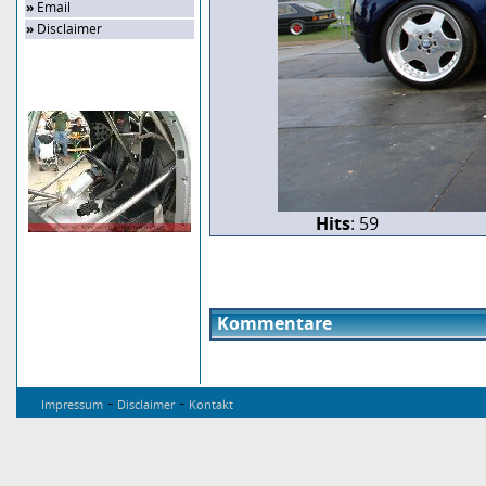
»
Email
»
Disclaimer
Zufalls-Bild
Hits
: 59
Kommentare
-
-
Impressum
Disclaimer
Kontakt