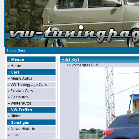
Status:
Gast
Bild 861
..: Menue
<< vorheriges Bild
»
Home
..: Cars
»
Meine Autos
»
VW-Tuningpage Cars
»
Ex vwtp-Cars
»
Gastautos
»
Winterautos
..: VW-Treffen
»
Bilder
..: Sonstiges
»
News-Historie
»
Links