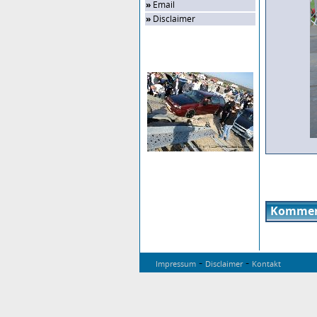
»
Email
»
Disclaimer
Zufalls-Bild
Kommen
-
-
Impressum
Disclaimer
Kontakt