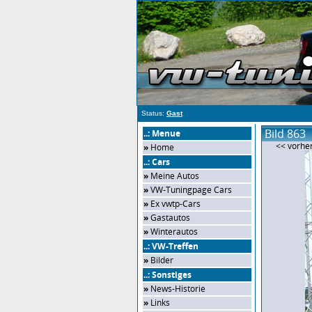
Status:
Gast
Bild 863
..: Menue
<< vorher
»
Home
..: Cars
»
Meine Autos
»
VW-Tuningpage Cars
»
Ex vwtp-Cars
»
Gastautos
»
Winterautos
..: VW-Treffen
»
Bilder
..: Sonstiges
»
News-Historie
»
Links