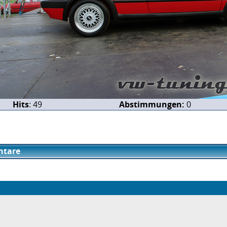
Hits
: 49
Abstimmungen:
0
tare