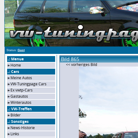
Status:
Gast
Bild 865
..: Menue
<< vorheriges Bild
»
Home
..: Cars
»
Meine Autos
»
VW-Tuningpage Cars
»
Ex vwtp-Cars
»
Gastautos
»
Winterautos
..: VW-Treffen
»
Bilder
..: Sonstiges
»
News-Historie
»
Links