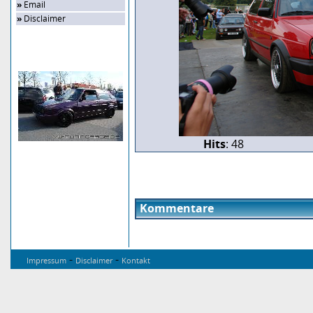
»
Email
»
Disclaimer
Zufalls-Bild
Hits
: 48
Kommentare
-
-
Impressum
Disclaimer
Kontakt