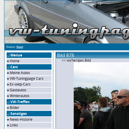
Status:
Gast
Bild 878
..: Menue
<< vorheriges Bild
»
Home
..: Cars
»
Meine Autos
»
VW-Tuningpage Cars
»
Ex vwtp-Cars
»
Gastautos
»
Winterautos
..: VW-Treffen
»
Bilder
..: Sonstiges
»
News-Historie
»
Links