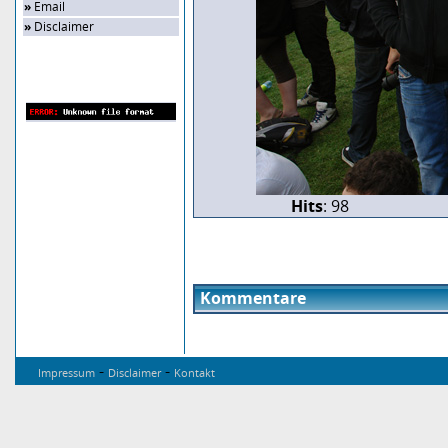
»
Email
»
Disclaimer
Zufalls-Bild
Hits
: 98
Kommentare
-
-
Impressum
Disclaimer
Kontakt