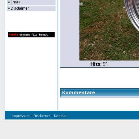
»
Email
»
Disclaimer
Zufalls-Bild
Hits
: 91
Kommentare
-
-
Impressum
Disclaimer
Kontakt