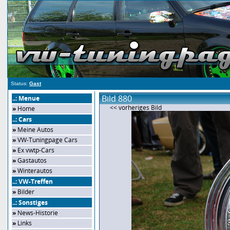
Status:
Gast
Bild 880
..: Menue
<< vorheriges Bild
»
Home
..: Cars
»
Meine Autos
»
VW-Tuningpage Cars
»
Ex vwtp-Cars
»
Gastautos
»
Winterautos
..: VW-Treffen
»
Bilder
..: Sonstiges
»
News-Historie
»
Links