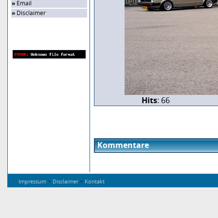
»
Email
»
Disclaimer
Zufalls-Bild
Hits
: 66
Kommentare
-
-
Impressum
Disclaimer
Kontakt