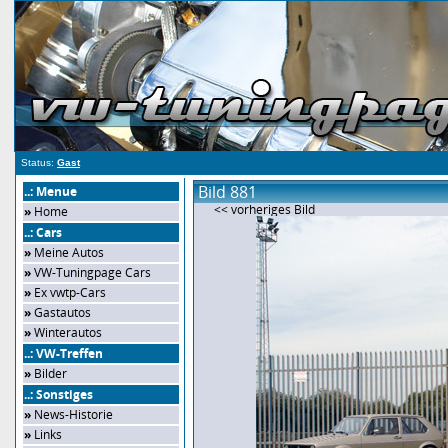
Status:
Gast
Bild 881
..: Menue
<< vorheriges Bild
»
Home
..: Cars
»
Meine Autos
»
VW-Tuningpage Cars
»
Ex vwtp-Cars
»
Gastautos
»
Winterautos
..: VW-Treffen
»
Bilder
..: Sonstiges
»
News-Historie
»
Links