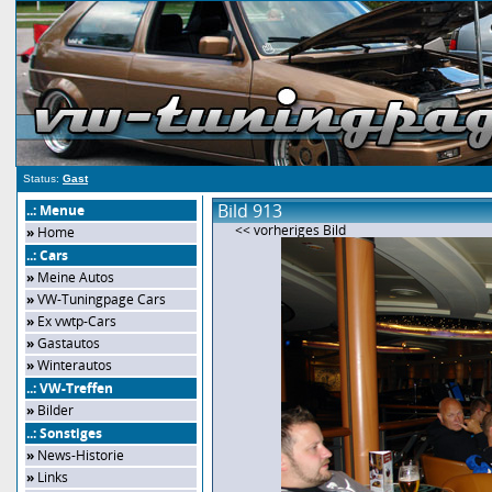
Status:
Gast
Bild 913
..: Menue
<< vorheriges Bild
»
Home
..: Cars
»
Meine Autos
»
VW-Tuningpage Cars
»
Ex vwtp-Cars
»
Gastautos
»
Winterautos
..: VW-Treffen
»
Bilder
..: Sonstiges
»
News-Historie
»
Links