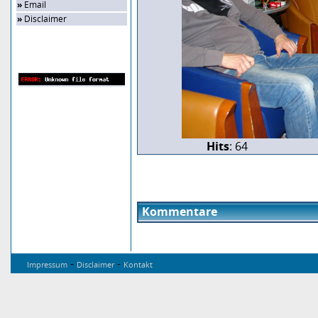
»
Email
»
Disclaimer
Zufalls-Bild
Hits
: 64
Kommentare
-
-
Impressum
Disclaimer
Kontakt