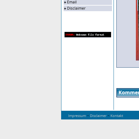
»
Email
»
Disclaimer
Zufalls-Bild
Kommen
-
-
Impressum
Disclaimer
Kontakt