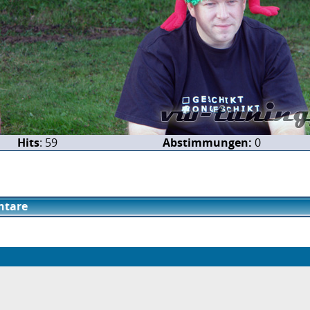
Hits
: 59
Abstimmungen:
0
tare