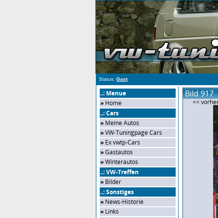
Status:
Gast
Bild 917
..: Menue
<< vorher
»
Home
..: Cars
»
Meine Autos
»
VW-Tuningpage Cars
»
Ex vwtp-Cars
»
Gastautos
»
Winterautos
..: VW-Treffen
»
Bilder
..: Sonstiges
»
News-Historie
»
Links