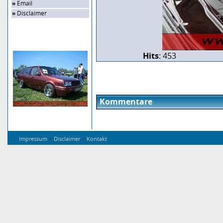
»
Email
»
Disclaimer
Zufalls-Bild
Hits
: 453
Kommentare
-
-
Impressum
Disclaimer
Kontakt