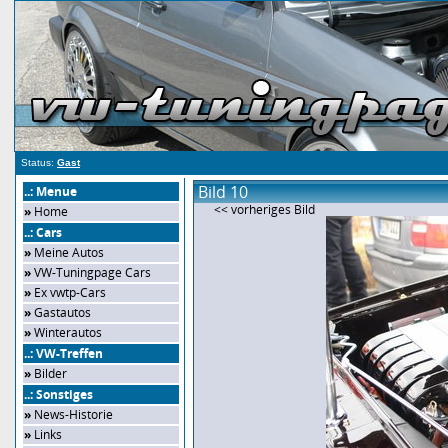
Status:
Gast
Bild 10
..: Menue
<< vorheriges Bild
»
Home
..: Cars
»
Meine Autos
»
VW-Tuningpage Cars
»
Ex vwtp-Cars
»
Gastautos
»
Winterautos
..: VW-Treffen
»
Bilder
..: Sonstiges
»
News-Historie
»
Links