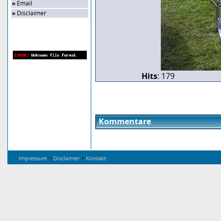
»
Email
»
Disclaimer
Zufalls-Bild
Hits
: 179
Kommentare
-
-
Impressum
Disclaimer
Kontakt