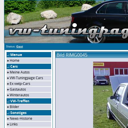
Status:
Gast
Bild RIMG0045
..: Menue
»
Home
..: Cars
»
Meine Autos
»
VW-Tuningpage Cars
»
Ex vwtp-Cars
»
Gastautos
»
Winterautos
..: VW-Treffen
»
Bilder
..: Sonstiges
»
News-Historie
»
Links