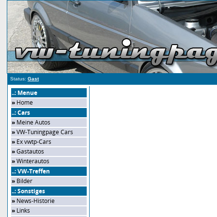
Status:
Gast
..: Menue
»
Home
..: Cars
»
Meine Autos
»
VW-Tuningpage Cars
»
Ex vwtp-Cars
»
Gastautos
»
Winterautos
..: VW-Treffen
»
Bilder
..: Sonstiges
»
News-Historie
»
Links