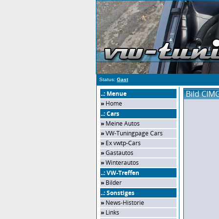
Status:
Gast
Bild CIM
..: Menue
»
Home
..: Cars
»
Meine Autos
»
VW-Tuningpage Cars
»
Ex vwtp-Cars
»
Gastautos
»
Winterautos
..: VW-Treffen
»
Bilder
..: Sonstiges
»
News-Historie
»
Links