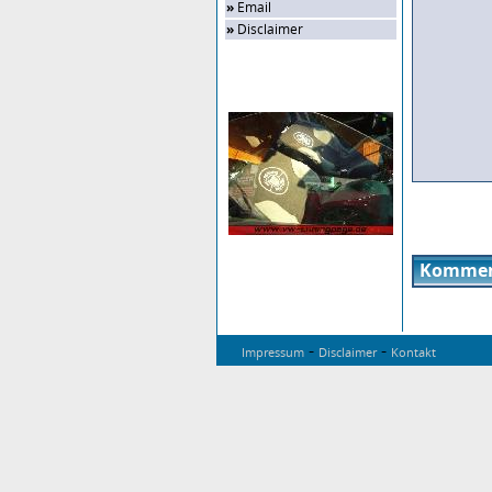
»
Email
»
Disclaimer
Zufalls-Bild
Kommen
-
-
Impressum
Disclaimer
Kontakt