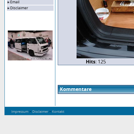
»
Email
»
Disclaimer
Zufalls-Bild
Hits
: 125
Kommentare
-
-
Impressum
Disclaimer
Kontakt