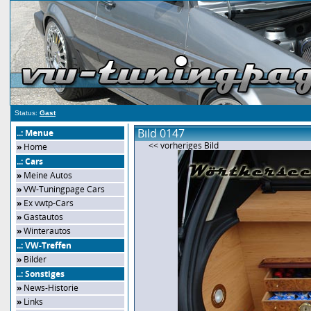
Status:
Gast
Bild 0147
..: Menue
<< vorheriges Bild
»
Home
..: Cars
»
Meine Autos
»
VW-Tuningpage Cars
»
Ex vwtp-Cars
»
Gastautos
»
Winterautos
..: VW-Treffen
»
Bilder
..: Sonstiges
»
News-Historie
»
Links