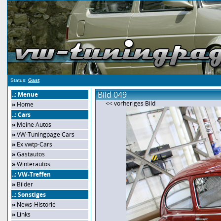
Status:
Gast
Bild 049
..: Menue
<< vorheriges Bild
»
Home
..: Cars
»
Meine Autos
»
VW-Tuningpage Cars
»
Ex vwtp-Cars
»
Gastautos
»
Winterautos
..: VW-Treffen
»
Bilder
..: Sonstiges
»
News-Historie
»
Links