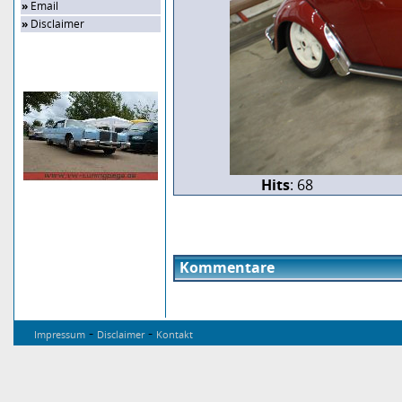
»
Email
»
Disclaimer
Zufalls-Bild
Hits
: 68
Kommentare
-
-
Impressum
Disclaimer
Kontakt