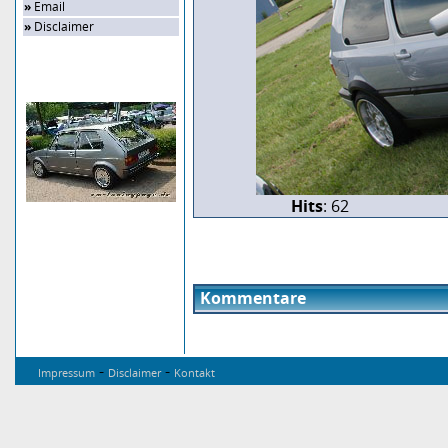
»
Email
»
Disclaimer
Zufalls-Bild
Hits
: 62
Kommentare
-
-
Impressum
Disclaimer
Kontakt