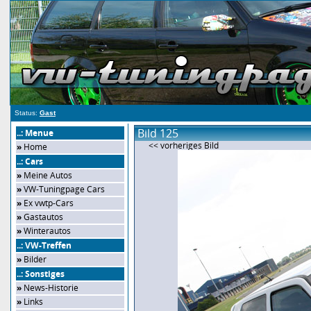
Status:
Gast
Bild 125
..: Menue
<< vorheriges Bild
»
Home
..: Cars
»
Meine Autos
»
VW-Tuningpage Cars
»
Ex vwtp-Cars
»
Gastautos
»
Winterautos
..: VW-Treffen
»
Bilder
..: Sonstiges
»
News-Historie
»
Links