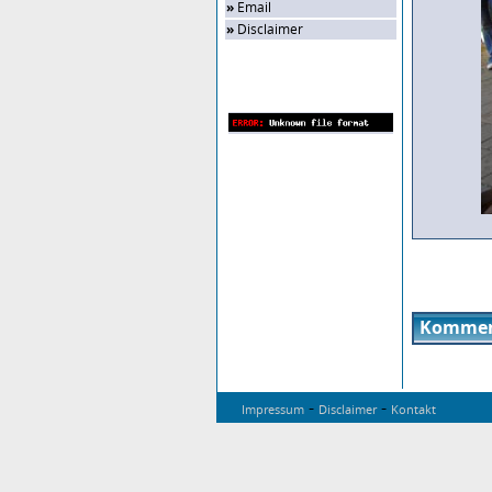
»
Email
»
Disclaimer
Zufalls-Bild
Kommen
-
-
Impressum
Disclaimer
Kontakt