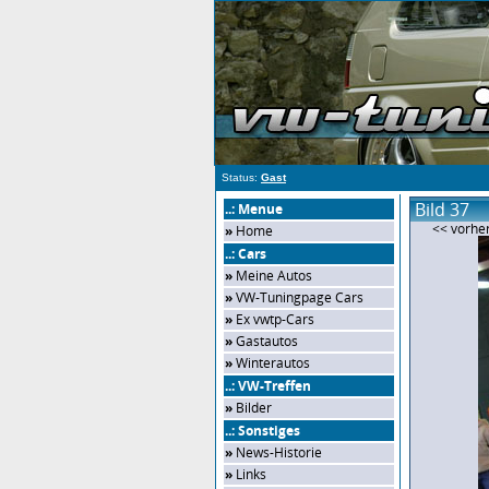
Status:
Gast
Bild 37
..: Menue
<< vorher
»
Home
..: Cars
»
Meine Autos
»
VW-Tuningpage Cars
»
Ex vwtp-Cars
»
Gastautos
»
Winterautos
..: VW-Treffen
»
Bilder
..: Sonstiges
»
News-Historie
»
Links