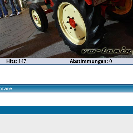
Hits
: 147
Abstimmungen:
0
tare