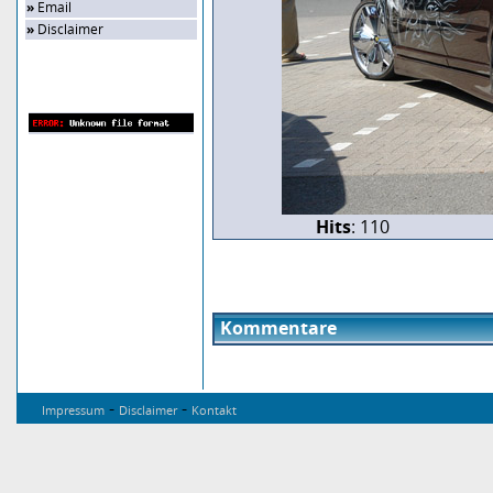
»
Email
»
Disclaimer
Zufalls-Bild
Hits
: 110
Kommentare
-
-
Impressum
Disclaimer
Kontakt