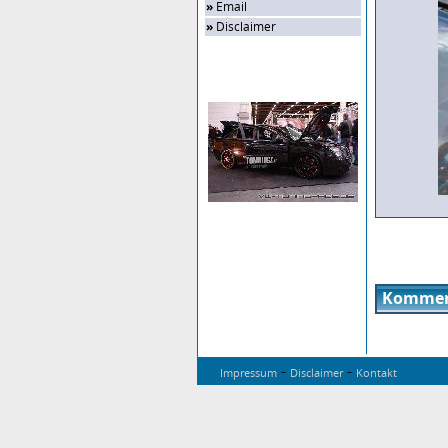
»
Email
»
Disclaimer
Zufalls-Bild
Kommen
-
-
Impressum
Disclaimer
Kontakt