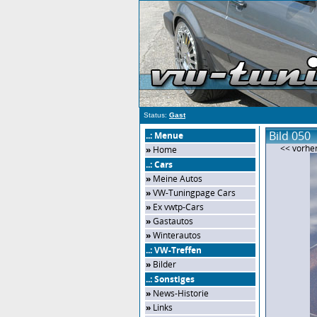
Status:
Gast
Bild 050
..: Menue
<< vorher
»
Home
..: Cars
»
Meine Autos
»
VW-Tuningpage Cars
»
Ex vwtp-Cars
»
Gastautos
»
Winterautos
..: VW-Treffen
»
Bilder
..: Sonstiges
»
News-Historie
»
Links