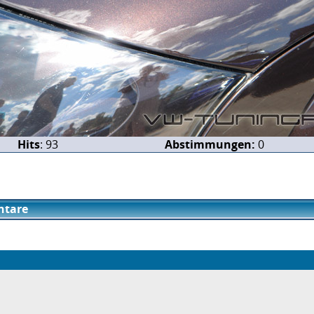
Hits
: 93
Abstimmungen:
0
tare