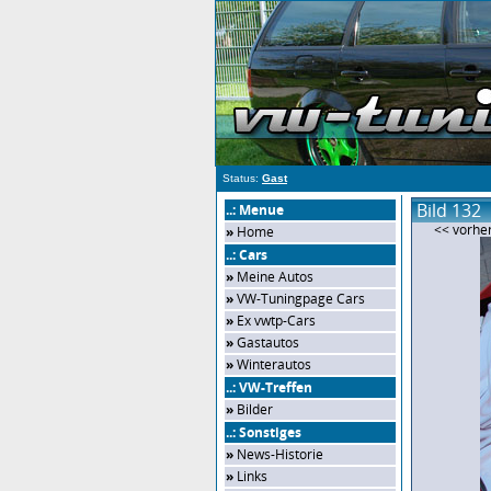
Status:
Gast
Bild 132
..: Menue
<< vorher
»
Home
..: Cars
»
Meine Autos
»
VW-Tuningpage Cars
»
Ex vwtp-Cars
»
Gastautos
»
Winterautos
..: VW-Treffen
»
Bilder
..: Sonstiges
»
News-Historie
»
Links