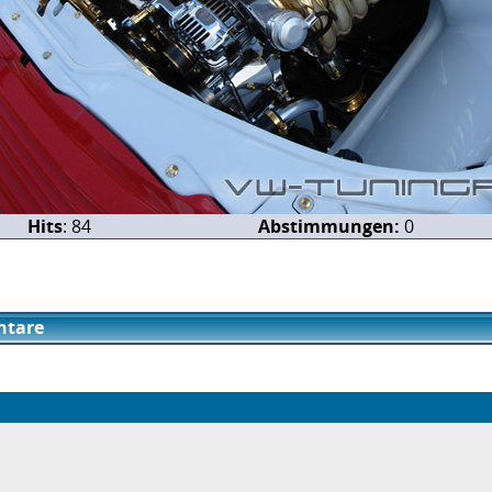
Hits
: 84
Abstimmungen:
0
tare