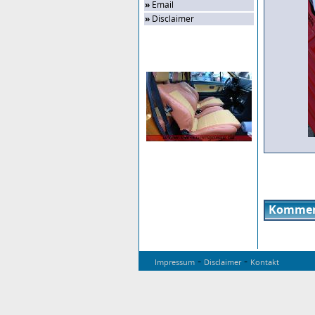
»
Email
»
Disclaimer
Zufalls-Bild
Kommen
-
-
Impressum
Disclaimer
Kontakt