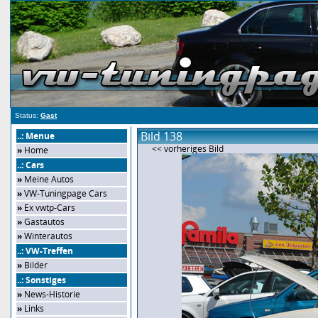
Status:
Gast
Bild 138
..: Menue
<< vorheriges Bild
»
Home
..: Cars
»
Meine Autos
»
VW-Tuningpage Cars
»
Ex vwtp-Cars
»
Gastautos
»
Winterautos
..: VW-Treffen
»
Bilder
..: Sonstiges
»
News-Historie
»
Links