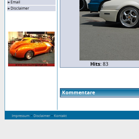
»
Email
»
Disclaimer
Zufalls-Bild
Hits
: 83
Kommentare
-
-
Impressum
Disclaimer
Kontakt