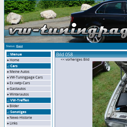
Status:
Gast
Bild 058
..: Menue
<< vorheriges Bild
»
Home
..: Cars
»
Meine Autos
»
VW-Tuningpage Cars
»
Ex vwtp-Cars
»
Gastautos
»
Winterautos
..: VW-Treffen
»
Bilder
..: Sonstiges
»
News-Historie
»
Links