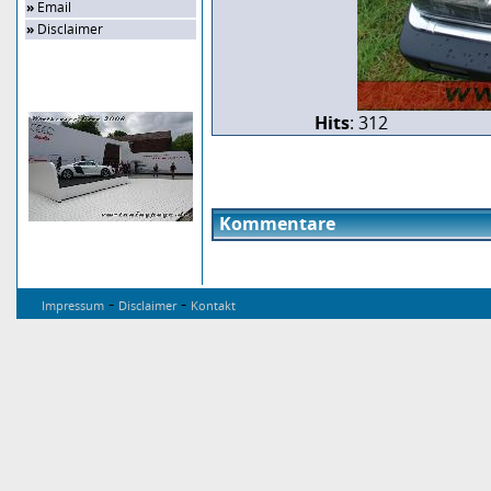
»
Email
»
Disclaimer
Zufalls-Bild
Hits
: 312
Kommentare
-
-
Impressum
Disclaimer
Kontakt