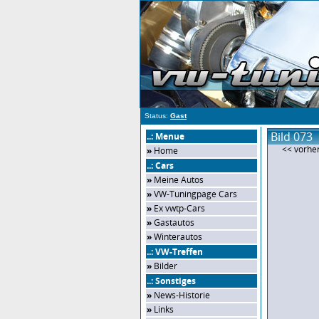
Status:
Gast
Bild 073
..: Menue
<< vorher
»
Home
..: Cars
»
Meine Autos
»
VW-Tuningpage Cars
»
Ex vwtp-Cars
»
Gastautos
»
Winterautos
..: VW-Treffen
»
Bilder
..: Sonstiges
»
News-Historie
»
Links