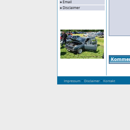
»
Email
»
Disclaimer
Zufalls-Bild
Kommen
-
-
Impressum
Disclaimer
Kontakt