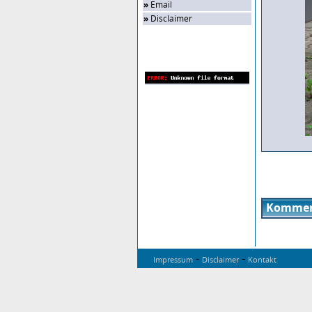
»
Email
»
Disclaimer
Zufalls-Bild
Kommen
-
-
Impressum
Disclaimer
Kontakt