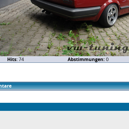
Hits
: 74
Abstimmungen:
0
tare