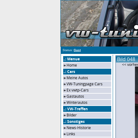
Status:
Gast
Bild 048
..: Menue
<< vorher
»
Home
..: Cars
»
Meine Autos
»
VW-Tuningpage Cars
»
Ex vwtp-Cars
»
Gastautos
»
Winterautos
..: VW-Treffen
»
Bilder
..: Sonstiges
»
News-Historie
»
Links