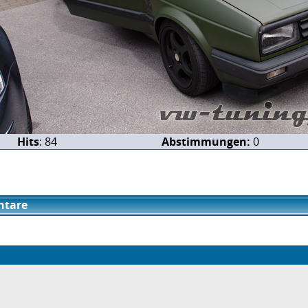
Hits
: 84
Abstimmungen:
0
tare