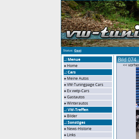
Status:
Gast
Bild 074
..: Menue
<< vorher
»
Home
..: Cars
»
Meine Autos
»
VW-Tuningpage Cars
»
Ex vwtp-Cars
»
Gastautos
»
Winterautos
..: VW-Treffen
»
Bilder
..: Sonstiges
»
News-Historie
»
Links