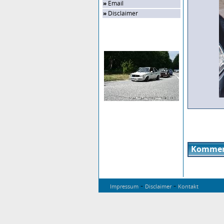
»
Email
»
Disclaimer
Zufalls-Bild
Kommen
-
-
Impressum
Disclaimer
Kontakt