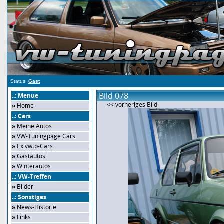
Status:
Gast
Bild 078
..: Menue
<< vorheriges Bild
»
Home
..: Cars
»
Meine Autos
»
VW-Tuningpage Cars
»
Ex vwtp-Cars
»
Gastautos
»
Winterautos
..: VW-Treffen
»
Bilder
..: Sonstiges
»
News-Historie
»
Links