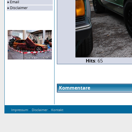
»
Email
»
Disclaimer
Zufalls-Bild
Hits
: 65
Kommentare
-
-
Impressum
Disclaimer
Kontakt