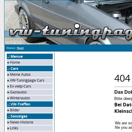
Status:
Gast
..: Menue
»
Home
..: Cars
404
»
Meine Autos
»
VW-Tuningpage Cars
»
Ex vwtp-Cars
»
Gastautos
Das Dok
»
Winterautos
Bitte über
Bei Dat
..: VW-Treffen
»
Bilder
Kleinsc
..: Sonstiges
»
News-Historie
We are so
file you 
»
Links