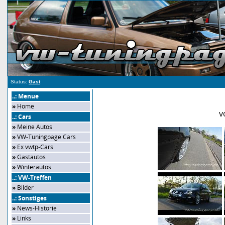
Status:
Gast
..: Menue
»
Home
v
..: Cars
»
Meine Autos
»
VW-Tuningpage Cars
»
Ex vwtp-Cars
»
Gastautos
»
Winterautos
..: VW-Treffen
»
Bilder
..: Sonstiges
»
News-Historie
»
Links