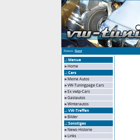
Status:
Gast
..: Menue
»
Home
..: Cars
»
Meine Autos
»
VW-Tuningpage Cars
»
Ex vwtp-Cars
»
Gastautos
»
Winterautos
..: VW-Treffen
»
Bilder
..: Sonstiges
»
News-Historie
»
Links