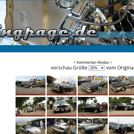
< Kommentar-Modus >
vorschau Größe
vom Origina