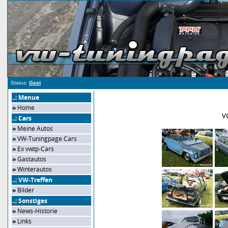
Status:
Gast
..: Menue
»
Home
v
..: Cars
»
Meine Autos
»
VW-Tuningpage Cars
»
Ex vwtp-Cars
»
Gastautos
»
Winterautos
..: VW-Treffen
»
Bilder
..: Sonstiges
»
News-Historie
»
Links