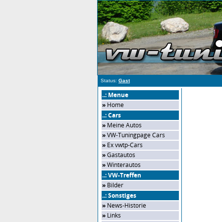
Status:
Gast
..: Menue
»
Home
..: Cars
»
Meine Autos
»
VW-Tuningpage Cars
»
Ex vwtp-Cars
»
Gastautos
»
Winterautos
..: VW-Treffen
»
Bilder
..: Sonstiges
»
News-Historie
»
Links