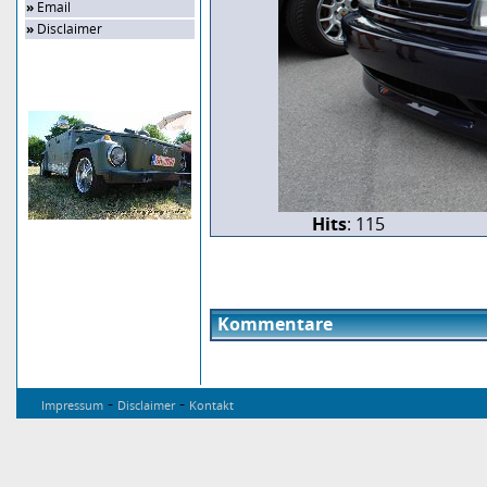
»
Email
»
Disclaimer
Zufalls-Bild
Hits
: 115
Kommentare
-
-
Impressum
Disclaimer
Kontakt