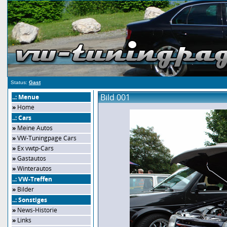
Status:
Gast
Bild 001
..: Menue
»
Home
..: Cars
»
Meine Autos
»
VW-Tuningpage Cars
»
Ex vwtp-Cars
»
Gastautos
»
Winterautos
..: VW-Treffen
»
Bilder
..: Sonstiges
»
News-Historie
»
Links