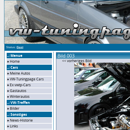
Status:
Gast
Bild 003
..: Menue
<< vorheriges Bild
»
Home
..: Cars
»
Meine Autos
»
VW-Tuningpage Cars
»
Ex vwtp-Cars
»
Gastautos
»
Winterautos
..: VW-Treffen
»
Bilder
..: Sonstiges
»
News-Historie
»
Links