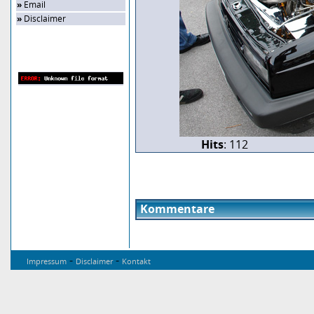
»
Email
»
Disclaimer
Zufalls-Bild
Hits
: 112
Kommentare
-
-
Impressum
Disclaimer
Kontakt