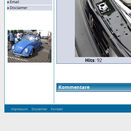
»
Email
»
Disclaimer
Zufalls-Bild
Hits
: 92
Kommentare
-
-
Impressum
Disclaimer
Kontakt