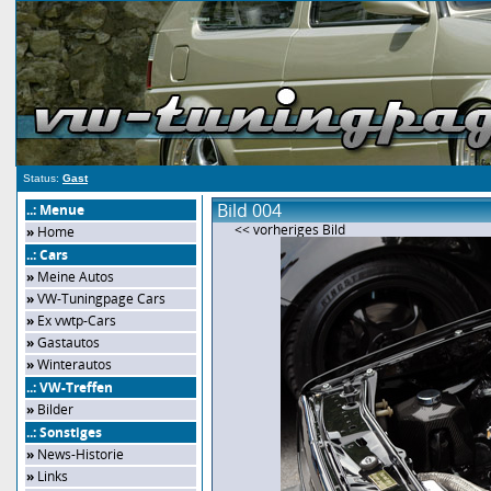
Status:
Gast
Bild 004
..: Menue
<< vorheriges Bild
»
Home
..: Cars
»
Meine Autos
»
VW-Tuningpage Cars
»
Ex vwtp-Cars
»
Gastautos
»
Winterautos
..: VW-Treffen
»
Bilder
..: Sonstiges
»
News-Historie
»
Links