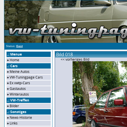
Status:
Gast
Bild 018
..: Menue
<< vorheriges Bild
»
Home
..: Cars
»
Meine Autos
»
VW-Tuningpage Cars
»
Ex vwtp-Cars
»
Gastautos
»
Winterautos
..: VW-Treffen
»
Bilder
..: Sonstiges
»
News-Historie
»
Links