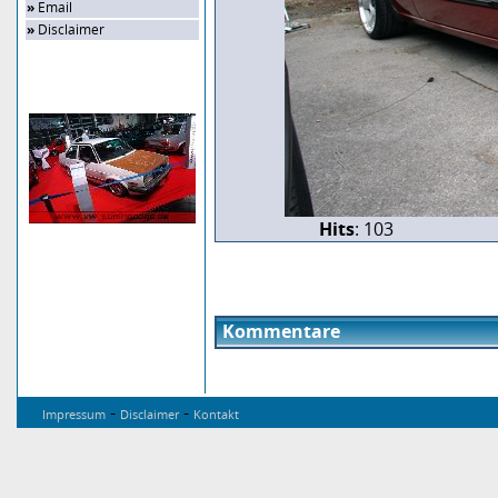
»
Email
»
Disclaimer
Zufalls-Bild
Hits
: 103
Kommentare
-
-
Impressum
Disclaimer
Kontakt