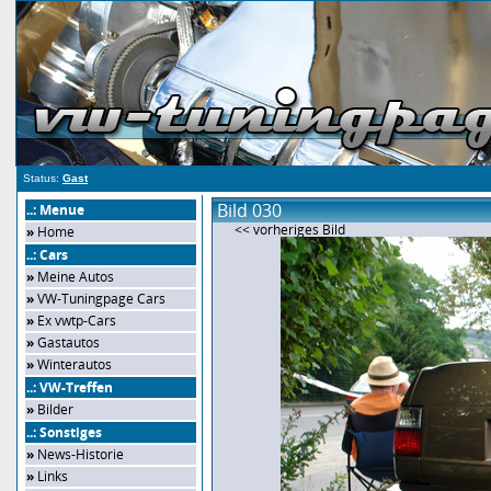
Status:
Gast
Bild 030
..: Menue
<< vorheriges Bild
»
Home
..: Cars
»
Meine Autos
»
VW-Tuningpage Cars
»
Ex vwtp-Cars
»
Gastautos
»
Winterautos
..: VW-Treffen
»
Bilder
..: Sonstiges
»
News-Historie
»
Links