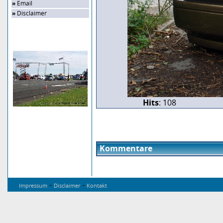
»
Email
»
Disclaimer
Zufalls-Bild
Hits
: 108
Kommentare
-
-
Impressum
Disclaimer
Kontakt