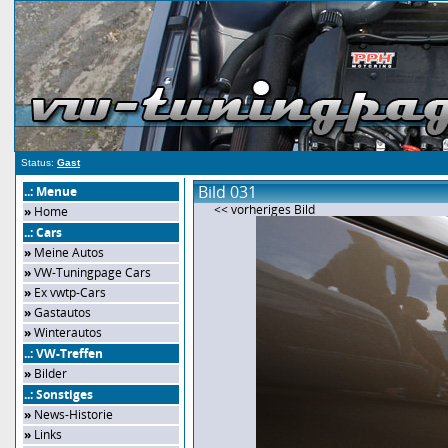
Status:
Gast
Bild 031
..: Menue
<< vorheriges Bild
»
Home
..: Cars
»
Meine Autos
»
VW-Tuningpage Cars
»
Ex vwtp-Cars
»
Gastautos
»
Winterautos
..: VW-Treffen
»
Bilder
..: Sonstiges
»
News-Historie
»
Links