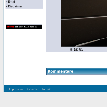
»
Email
»
Disclaimer
Zufalls-Bild
Hits
: 85
Kommentare
-
-
Impressum
Disclaimer
Kontakt