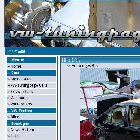
Status:
Gast
Bild 035
..: Menue
<< vorheriges Bild
»
Home
..: Cars
»
Meine Autos
»
VW-Tuningpage Cars
»
Ex vwtp-Cars
»
Gastautos
»
Winterautos
..: VW-Treffen
»
Bilder
..: Sonstiges
»
News-Historie
»
Links