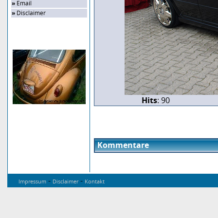
»
Email
»
Disclaimer
Zufalls-Bild
Hits
: 90
Kommentare
-
-
Impressum
Disclaimer
Kontakt