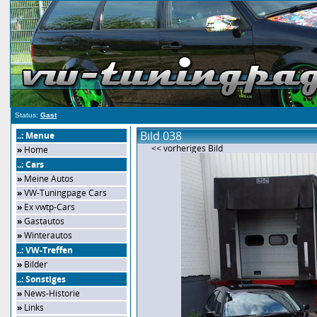
Status:
Gast
Bild 038
..: Menue
<< vorheriges Bild
»
Home
..: Cars
»
Meine Autos
»
VW-Tuningpage Cars
»
Ex vwtp-Cars
»
Gastautos
»
Winterautos
..: VW-Treffen
»
Bilder
..: Sonstiges
»
News-Historie
»
Links