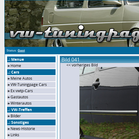
Status:
Gast
Bild 041
..: Menue
<< vorheriges Bild
»
Home
..: Cars
»
Meine Autos
»
VW-Tuningpage Cars
»
Ex vwtp-Cars
»
Gastautos
»
Winterautos
..: VW-Treffen
»
Bilder
..: Sonstiges
»
News-Historie
»
Links