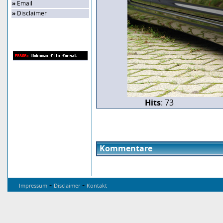
»
Email
»
Disclaimer
Zufalls-Bild
Hits
: 73
Kommentare
-
-
Impressum
Disclaimer
Kontakt