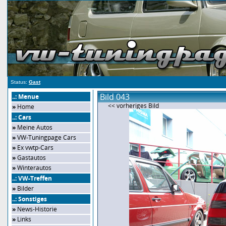
Status:
Gast
Bild 043
..: Menue
<< vorheriges Bild
»
Home
..: Cars
»
Meine Autos
»
VW-Tuningpage Cars
»
Ex vwtp-Cars
»
Gastautos
»
Winterautos
..: VW-Treffen
»
Bilder
..: Sonstiges
»
News-Historie
»
Links