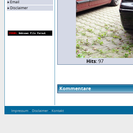
»
Email
»
Disclaimer
Zufalls-Bild
Hits
: 97
Kommentare
-
-
Impressum
Disclaimer
Kontakt