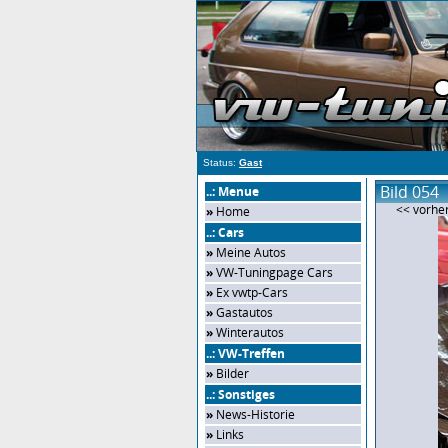
Status:
Gast
Bild 054
..: Menue
<< vorher
»
Home
..: Cars
»
Meine Autos
»
VW-Tuningpage Cars
»
Ex vwtp-Cars
»
Gastautos
»
Winterautos
..: VW-Treffen
»
Bilder
..: Sonstiges
»
News-Historie
»
Links