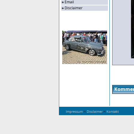
»
Email
»
Disclaimer
Zufalls-Bild
Kommen
-
-
Impressum
Disclaimer
Kontakt