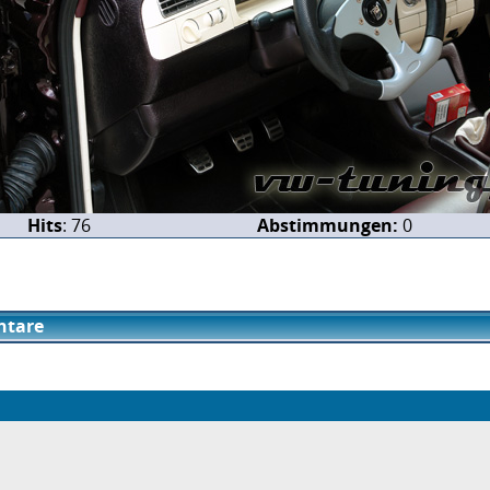
Hits
: 76
Abstimmungen:
0
tare