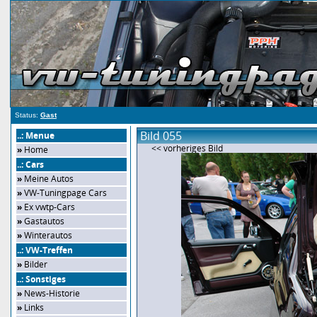
Status:
Gast
Bild 055
..: Menue
<< vorheriges Bild
»
Home
..: Cars
»
Meine Autos
»
VW-Tuningpage Cars
»
Ex vwtp-Cars
»
Gastautos
»
Winterautos
..: VW-Treffen
»
Bilder
..: Sonstiges
»
News-Historie
»
Links