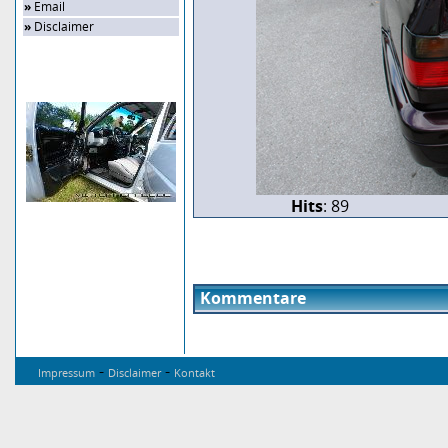
»
Email
»
Disclaimer
Zufalls-Bild
Hits
: 89
Kommentare
-
-
Impressum
Disclaimer
Kontakt