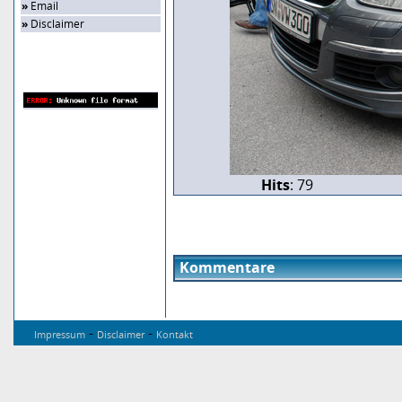
»
Email
»
Disclaimer
Zufalls-Bild
Hits
: 79
Kommentare
-
-
Impressum
Disclaimer
Kontakt