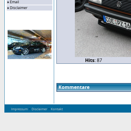
»
Email
»
Disclaimer
Zufalls-Bild
Hits
: 87
Kommentare
-
-
Impressum
Disclaimer
Kontakt