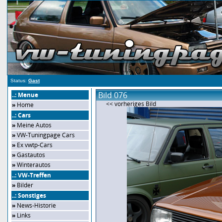
Status:
Gast
Bild 076
..: Menue
<< vorheriges Bild
»
Home
..: Cars
»
Meine Autos
»
VW-Tuningpage Cars
»
Ex vwtp-Cars
»
Gastautos
»
Winterautos
..: VW-Treffen
»
Bilder
..: Sonstiges
»
News-Historie
»
Links