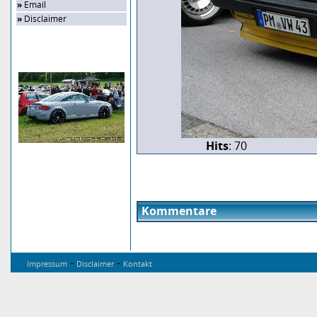
»
Email
»
Disclaimer
Zufalls-Bild
Hits
: 70
Kommentare
-
-
Impressum
Disclaimer
Kontakt