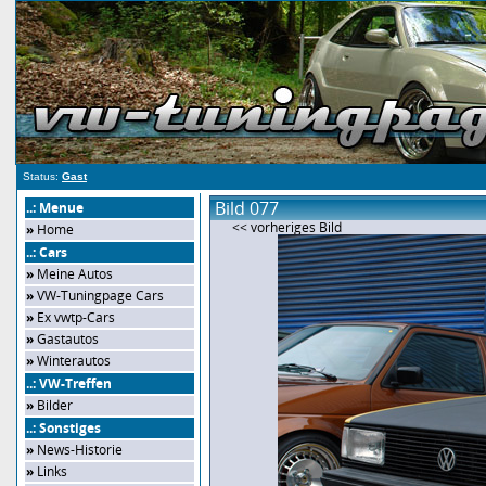
Status:
Gast
Bild 077
..: Menue
<< vorheriges Bild
»
Home
..: Cars
»
Meine Autos
»
VW-Tuningpage Cars
»
Ex vwtp-Cars
»
Gastautos
»
Winterautos
..: VW-Treffen
»
Bilder
..: Sonstiges
»
News-Historie
»
Links