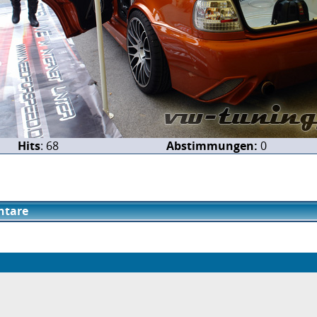
Hits
: 68
Abstimmungen:
0
tare