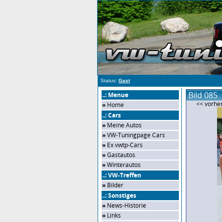
Status:
Gast
Bild 085
..: Menue
<< vorher
»
Home
..: Cars
»
Meine Autos
»
VW-Tuningpage Cars
»
Ex vwtp-Cars
»
Gastautos
»
Winterautos
..: VW-Treffen
»
Bilder
..: Sonstiges
»
News-Historie
»
Links