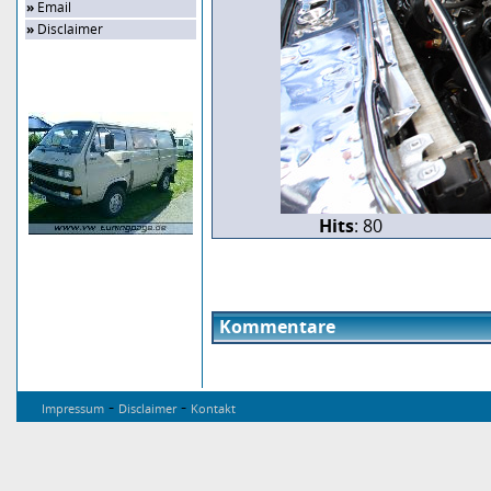
»
Email
»
Disclaimer
Zufalls-Bild
Hits
: 80
Kommentare
-
-
Impressum
Disclaimer
Kontakt