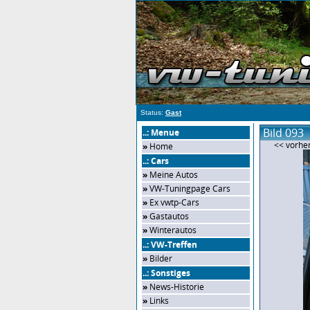
Status:
Gast
Bild 093
..: Menue
<< vorher
»
Home
..: Cars
»
Meine Autos
»
VW-Tuningpage Cars
»
Ex vwtp-Cars
»
Gastautos
»
Winterautos
..: VW-Treffen
»
Bilder
..: Sonstiges
»
News-Historie
»
Links