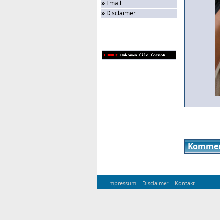
»
Email
»
Disclaimer
Zufalls-Bild
Kommen
-
-
Impressum
Disclaimer
Kontakt