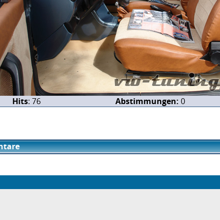
Hits
: 76
Abstimmungen:
0
tare